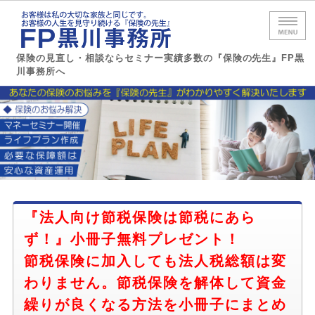
保険の見直
保険の見直し・相談ならセミナー実績多数の『保険の先生』FP黒
川事務所へ
ホーム
セミナー実績
サービス内容
事務所概要
『法人向け節税保険は節税にあら
お問い合わせ
ず！』小冊子無料プレゼント！
節税保険に加入しても法人税総額は変
わりません。節税保険を解体して資金
繰りが良くなる方法を小冊子にまとめ