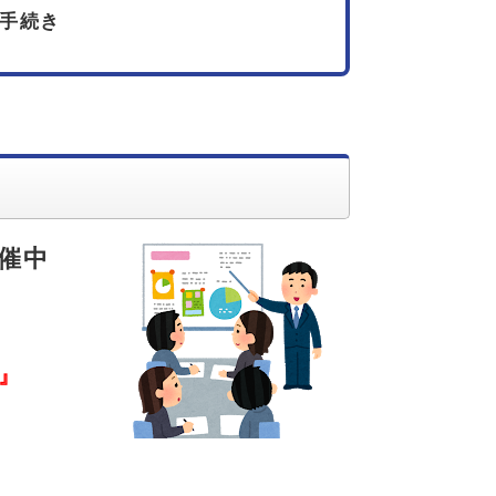
手続き
催中
』
』